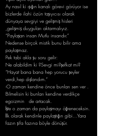
Ay nasıl ki ışığın kanalı görevi görüyor ise 
bizlerde ilahi özün taşıyıcısı olarak 
dünyaya sevgiyi ve gelişmiş hisleri 
,gelişmiş duyguları aktarmalıyız.
“Paylaşan insan Mutlu insandır.”
Nedense birçok mistik bunu bilir ama 
paylaşmaz.
Pek tabi akla şu soru gelir:
Ne alabildim ki ?Sevgi mi?şefkat mi?
“Hayat bana bana hep yorucu şeyler 
verdi,hep dışlandım.”
-O zaman kendine önce bunları sen ver .
Bilmelisin ki bunları kendine verdikçe 
egoizmin   de artacak.
İşte o zaman da paylaşmayı öğreneceksin.
İlk olarak kendinle paylaştığın gibi…Yara 
fazın şifa fazına böyle dönüşür.