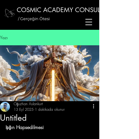
COSMIC ACADEMY CONSULTANCY
/ Gerçeğin Ötesi
Yazı
Oğuzhan Aslankurt
13 Eyl 2025
1 dakikada okunur
Untitled
Işığın Hapsedilmesi