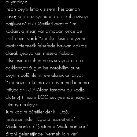
duymalıyız.
İnsan beyni limbik sistemi her zaman 
savaş kaç pozisyonunda en ilkel seviyeye 
bağlıyor.Mistik Öğretileri araştırdığım 
kadarıyla insan var olmadan önce de 
ilkel beyni vardı.Yani ilkel kısım hayvani 
taraftır.Hermetik felsefede hayvan çakrası  
olarak geçiyorken mesela Kabala 
felsefesinde ruhun nefeş seviyesi olarak 
açıklanıyor.Bugün ise nörobilim bunu 
beynin bölümlerini ele alarak anlatıyor.
Yani hayatta kalma ve beslenme barınma 
ihtiyaçları (ki ATAların tamamı bu kodla 
oluşmuş ) insanı EGO seviyesinde hayatta 
tutmaya çalışıyor.
Tüm kadim öğretiler der ki :Doğu 
mistisizminde  “Egonu hizmet ettir.”
Müslümanlıkta “Şeytanını Müslüman yap” 
Birani geleneğinde “vermek için ver”