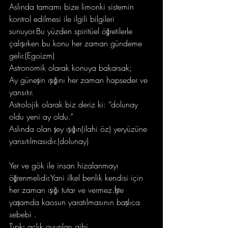
Aslında tamamı bize limonki sistemin 
kontrol edilmesi ile ilgili bilgileri 
sunuyor.Bu yüzden spiritüel öğretilerle 
çalışırken bu konu her zaman gündeme 
gelir.(Egoizm)
Astronomik olarak konuya bakarsak;
Ay güneşin ışığını her zaman hapseder ve 
yansıtır.
Astrolojik olarak biz deriz ki: “dolunay 
oldu yeni ay oldu.”
Aslında olan şey ışığın(ilahi öz) yeryüzüne 
yansıtılmasıdır.(dolunay)
Yer ve gök ile insan hizalanmayı 
öğrenmelidir.Yani ilkel benlik kendisi için 
her zaman ışığı tutar ve vermez.İşte 
yaşamda kaosun yaratılmasının başlıca 
sebebi .
Tıpkı açlık oyunları gibi…